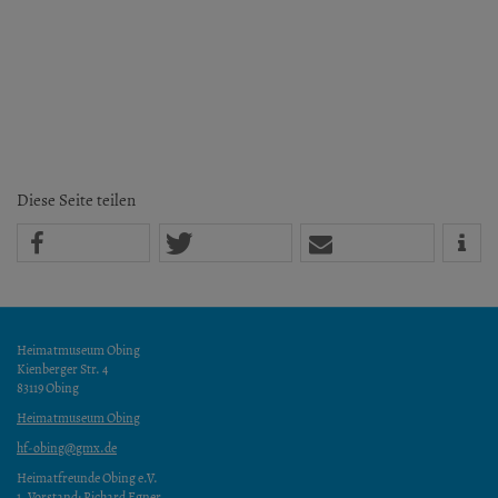
Diese Seite teilen
Heimatmuseum Obing
Kienberger Str. 4
83119 Obing
Heimatmuseum Obing
hf-obing@gmx.de
Heimatfreunde Obing e.V.
1. Vorstand: Richard Egner