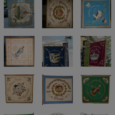
Diese Website nutzt Matomo Analytics für die Auswertung der
Seitenaufrufe als Statistik. Die hierdurch gespeicherten Daten werden
ausschließlich auf unseren eigenen Servern gespeichert. Eine
Übertragung an Dritte erfolgt nicht. Wir verwenden die Funktion
AnonymizeIP zur Anonymisierung Ihrer IP-Adresse, so dass diese gekürzt
wird und nicht mehr Ihrem Besuch auf unserer Internetseite zugeordnet
werden kann.
YouTube / Vimeo
Videos werden über die Plattformen YouTube oder Vimeo eingebunden.
Wir nutzen YouTube im erweiterten Datenschutzmodus. Dieser Modus
bewirkt laut YouTube, dass YouTube keine Informationen über die
Besucher auf dieser Website speichert, bevor diese sich das Video
ansehen.
Eingebundene Inhalte
Optional sind externe Inhalte auf den Seiten dieser Website
eingebunden. Das können Kartendienste wie z.B. Google Maps sein
oder auch Anwendungen einer externen Website.