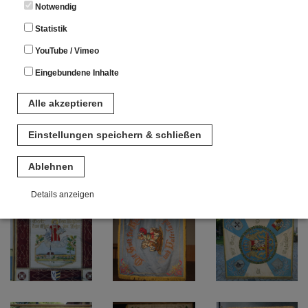
Notwendig
Statistik
YouTube / Vimeo
Eingebundene Inhalte
Alle akzeptieren
Einstellungen speichern & schließen
Ablehnen
Details anzeigen
Notwendig
Diese Cookies sind für den Betrieb der Seite unbedingt notwendig.
Hierbei werden keinerlei personenbezogenen Daten gespeichert.
Lediglich eine anonyme Session-ID wird hinterlegt.
Statistik