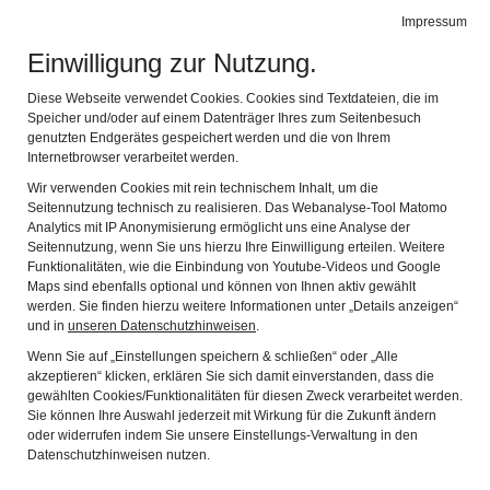
Heimatmuseum Obing
Impressum
Navig
Das kleine Museum, das Ihnen die Geschichte von Obing zeigt
Einwilligung zur Nutzung.
Die Vereine in der
Diese Webseite verwendet Cookies. Cookies sind Textdateien, die im
Speicher und/oder auf einem Datenträger Ihres zum Seitenbesuch
Gemeinde Obing
genutzten Endgerätes gespeichert werden und die von Ihrem
Internetbrowser verarbeitet werden.
Wir verwenden Cookies mit rein technischem Inhalt, um die
Seitennutzung technisch zu realisieren. Das Webanalyse-Tool Matomo
Analytics mit IP Anonymisierung ermöglicht uns eine Analyse der
Seitennutzung, wenn Sie uns hierzu Ihre Einwilligung erteilen. Weitere
Funktionalitäten, wie die Einbindung von Youtube-Videos und Google
Vereine in Obing
Maps sind ebenfalls optional und können von Ihnen aktiv gewählt
Hier finden Sie alle Vereine in der Gemeinde
werden. Sie finden hierzu weitere Informationen unter „Details anzeigen“
und in
unseren Datenschutzhinweisen
.
Obing
Wenn Sie auf „Einstellungen speichern & schließen“ oder „Alle
akzeptieren“ klicken, erklären Sie sich damit einverstanden, dass die
gewählten Cookies/Funktionalitäten für diesen Zweck verarbeitet werden.
Sie können Ihre Auswahl jederzeit mit Wirkung für die Zukunft ändern
oder widerrufen indem Sie unsere Einstellungs-Verwaltung in den
Die Fahnen der Vereine
Datenschutzhinweisen nutzen.