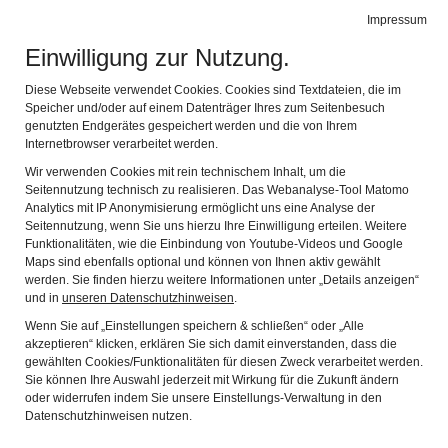
Heimatmuseum Obing
Impressum
Navig
Das kleine Museum, das Ihnen die Geschichte von
Obing zeigt
Einwilligung zur Nutzung.
Kirchengeschichte
Diese Webseite verwendet Cookies. Cookies sind Textdateien, die im
Speicher und/oder auf einem Datenträger Ihres zum Seitenbesuch
genutzten Endgerätes gespeichert werden und die von Ihrem
Internetbrowser verarbeitet werden.
Pfarrkirche St. Laurentius
Wir verwenden Cookies mit rein technischem Inhalt, um die
Obing
Seitennutzung technisch zu realisieren. Das Webanalyse-Tool Matomo
Analytics mit IP Anonymisierung ermöglicht uns eine Analyse der
Seitennutzung, wenn Sie uns hierzu Ihre Einwilligung erteilen. Weitere
Funktionalitäten, wie die Einbindung von Youtube-Videos und Google
Maps sind ebenfalls optional und können von Ihnen aktiv gewählt
werden. Sie finden hierzu weitere Informationen unter „Details anzeigen“
und in
unseren Datenschutzhinweisen
.
Wenn Sie auf „Einstellungen speichern & schließen“ oder „Alle
akzeptieren“ klicken, erklären Sie sich damit einverstanden, dass die
gewählten Cookies/Funktionalitäten für diesen Zweck verarbeitet werden.
Sie können Ihre Auswahl jederzeit mit Wirkung für die Zukunft ändern
oder widerrufen indem Sie unsere Einstellungs-Verwaltung in den
Datenschutzhinweisen nutzen.