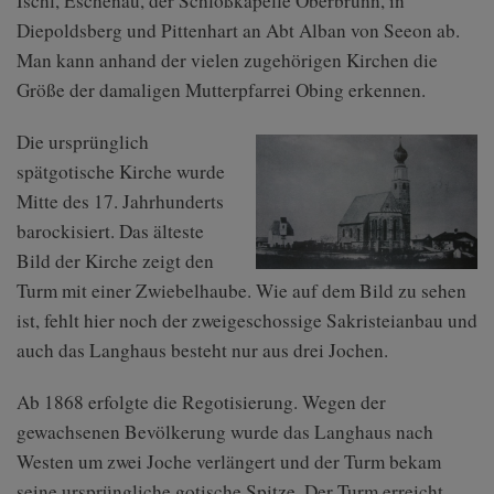
Ischl, Eschenau, der Schloßkapelle Oberbrunn, in
Diese Website nutzt Matomo Analytics für die Auswertung der
Diepoldsberg und Pittenhart an Abt Alban von Seeon ab.
Seitenaufrufe als Statistik. Die hierdurch gespeicherten Daten werden
ausschließlich auf unseren eigenen Servern gespeichert. Eine
Man kann anhand der vielen zugehörigen Kirchen die
Übertragung an Dritte erfolgt nicht. Wir verwenden die Funktion
Größe der damaligen Mutterpfarrei Obing erkennen.
AnonymizeIP zur Anonymisierung Ihrer IP-Adresse, so dass diese gekürzt
wird und nicht mehr Ihrem Besuch auf unserer Internetseite zugeordnet
werden kann.
Die ursprünglich
YouTube / Vimeo
spätgotische Kirche wurde
Mitte des 17. Jahrhunderts
Videos werden über die Plattformen YouTube oder Vimeo eingebunden.
Wir nutzen YouTube im erweiterten Datenschutzmodus. Dieser Modus
barockisiert. Das älteste
bewirkt laut YouTube, dass YouTube keine Informationen über die
Bild der Kirche zeigt den
Besucher auf dieser Website speichert, bevor diese sich das Video
ansehen.
Turm mit einer Zwiebelhaube. Wie auf dem Bild zu sehen
ist, fehlt hier noch der zweigeschossige Sakristeianbau und
Eingebundene Inhalte
auch das Langhaus besteht nur aus drei Jochen.
Optional sind externe Inhalte auf den Seiten dieser Website
eingebunden. Das können Kartendienste wie z.B. Google Maps sein
oder auch Anwendungen einer externen Website.
Ab 1868 erfolgte die Regotisierung. Wegen der
gewachsenen Bevölkerung wurde das Langhaus nach
Westen um zwei Joche verlängert und der Turm bekam
seine ursprüngliche gotische Spitze. Der Turm erreicht